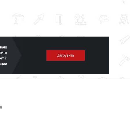
 ваш
чите
Загрузить
ет с
кции
om