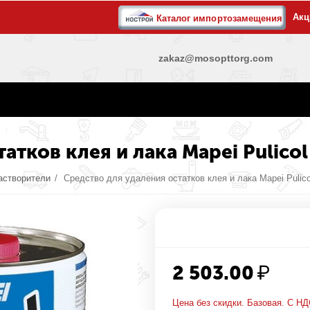
Акц
Каталог импортозамещения
zakaz@mosopttorg.com
атков клея и лака Mapei Pulicol
астворители
/
Средство для удаления остатков клея и лака Mapei Pulicol
2 503.00
₽
Цена без скидки. Базовая. С НД