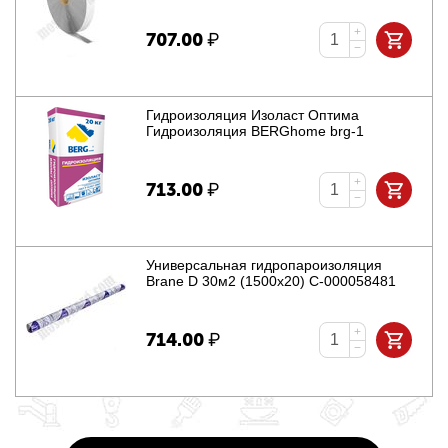
+
707.00
₽
−
Гидроизоляция Изоласт Оптима
Гидроизоляция BERGhome brg-1
+
713.00
₽
−
Универсальная гидропароизоляция
Brane D 30м2 (1500х20) С-000058481
+
714.00
₽
−