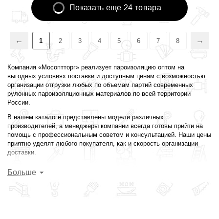
Показать еще 24 товара
1
2
3
4
5
6
7
8
Компания «Мосоптторг» реализует пароизоляцию оптом на
выгодных условиях поставки и доступным ценам с возможностью
организации отгрузки любых по объемам партий современных
рулонных пароизоляционных материалов по всей территории
России.
В нашем каталоге представлены модели различных
производителей, а менеджеры компании всегда готовы прийти на
помощь с профессиональным советом и консультацией. Наши цены
приятно уделят любого покупателя, как и скорость организации
доставки.
В современных системах теплоизоляции фасадов и кровли важную
Больше
роль играет пароизоляция. Ее основное предназначение защита
теплоизоляционных материалов от воздействия влаги,
поступающей из внешней среды или изнутри здания.
Между собой пароизоляционные мембраны различаются по
структуре материала. Пористые модели используют для защиты с