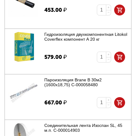
+
453.00
₽
−
Гидроизоляция двухкомпонентная Litokol
Coverflex компонент А 20 кг
+
579.00
₽
−
Пароизоляция Brane В 30м2
(1600х18,75) С-000058480
+
667.00
₽
−
Соединительная лента Изоспан SL, 45
м.п. С-000014903