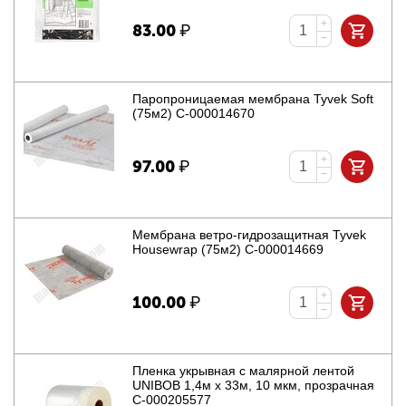
+
83.00
₽
−
Паропроницаемая мембрана Tyvek Soft
(75м2) С-000014670
+
97.00
₽
−
Мембрана ветро-гидрозащитная Tyvek
Housewrap (75м2) С-000014669
+
100.00
₽
−
Пленка укрывная с малярной лентой
UNIBOB 1,4м х 33м, 10 мкм, прозрачная
С-000205577