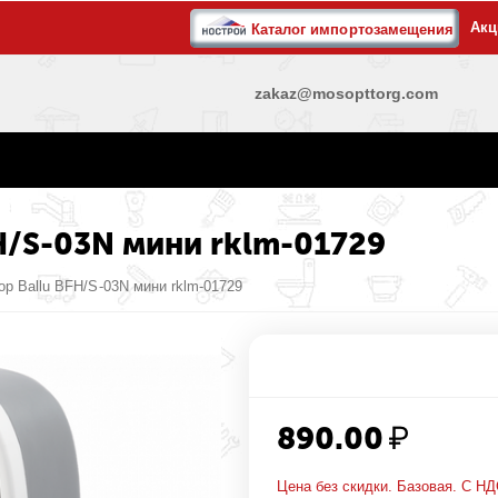
Акц
Каталог импортозамещения
zakaz@mosopttorg.com
H/S-03N мини rklm-01729
р Ballu BFH/S-03N мини rklm-01729
890.00
₽
Цена без скидки. Базовая. С НД