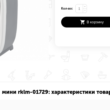
+
Кол-во:
−
В корзину
 мини rklm-01729: характеристики това