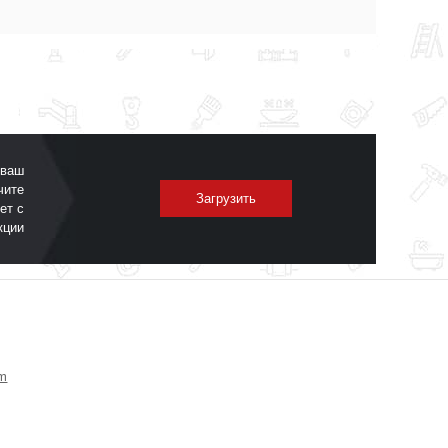
 ваш
чите
Загрузить
ет с
кции
om