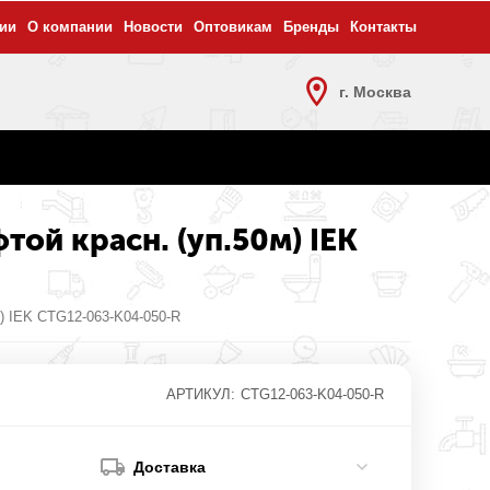
ии
О компании
Новости
Оптовикам
Бренды
Контакты
г. Москва
ой красн. (уп.50м) IEK
) IEK CTG12-063-K04-050-R
АРТИКУЛ:
CTG12-063-K04-050-R
Доставка