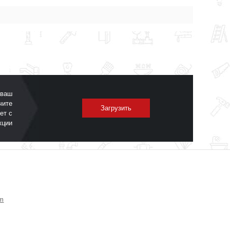
 ваш
чите
Загрузить
ет с
кции
om