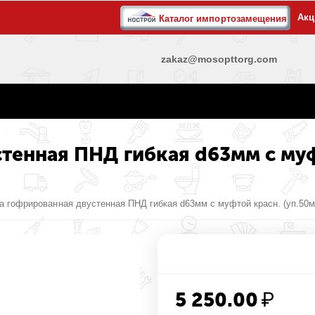
Акц
Каталог импортозамещения
zakaz@mosopttorg.com
тенная ПНД гибкая d63мм с муфт
а гофрированная двустенная ПНД гибкая d63мм с муфтой красн. (уп.50м
5 250.00
₽