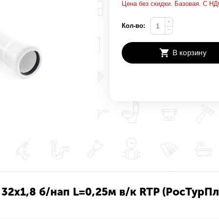
Цена без скидки. Базовая. С НД
+
Кол-во:
−
В корзину
32х1,8 б/нап L=0,25м в/к RTP (РосТурПл