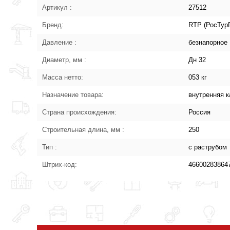
Артикул :
27512
Бренд:
RTP (РосТур
Давление :
безнапорное
Диаметр, мм :
Дн 32
Масса нетто:
053 кг
Назначение товара:
внутренняя 
Страна происхождения:
Россия
Строительная длина, мм :
250
Тип :
с раструбом
Штрих-код:
46600283864