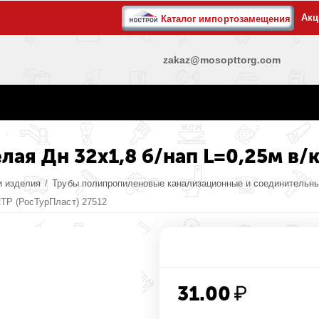
Акц
Каталог импортозамещения
zakaz@mosopttorg.com
лая Дн 32х1,8 б/нап L=0,25м в/
и изделия
/
Трубы полипропиленовые канализационные и соединительн
RTP (РосТурПласт) 27512
31.00
₽