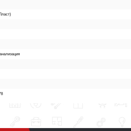
Пласт)
канализация
78