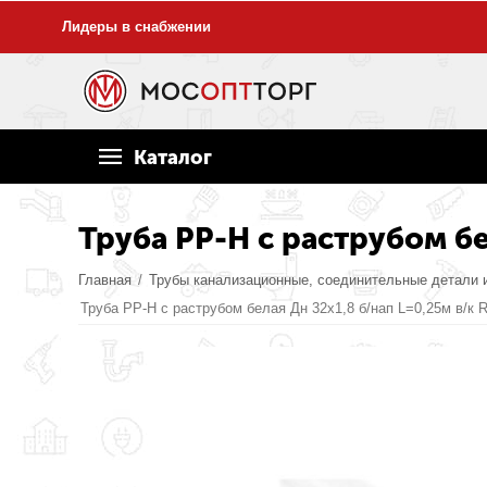
Лидеры в снабжении
Каталог
Труба PP-H с раструбом бе
Главная
/
Трубы канализационные, соединительные детали 
Труба PP-H с раструбом белая Дн 32х1,8 б/нап L=0,25м в/к 