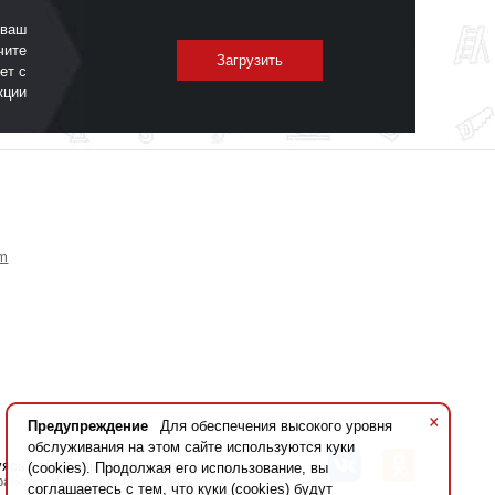
 ваш
чите
Загрузить
ет с
кции
om
×
Предупреждение
Для обеспечения высокого уровня
обслуживания на этом сайте используются куки
уясь сайтом вы даете
согласие на
(cookies). Продолжая его использование, вы
работку персональных данных
соглашаетесь с тем, что куки (cookies) будут