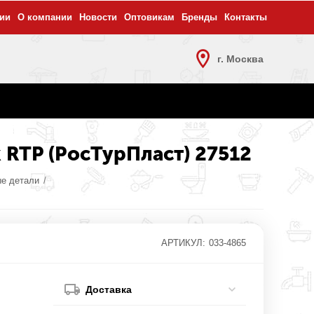
ии
О компании
Новости
Оптовикам
Бренды
Контакты
г. Москва
к RTP (РосТурПласт) 27512
ые детали
/
АРТИКУЛ:
033-4865
Доставка