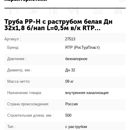
Труба PP-H с раструбом белая Дн
32х1,8 б/нап L=0,5м в/к RTP
(РосТурПласт) 27513: характеристики
товара
Артикул :
27513
Бренд:
RTP (РосТурПласт)
Давление :
безнапорное
Диаметр, мм :
Дн 32
Масса нетто:
09 кг
Назначение товара:
внутренняя канализация
Страна происхождения:
Россия
Строительная длина, мм :
500
Тип :
с раструбом