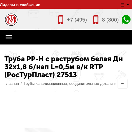
Лидеры в снабжении
+7 (495)
8 (800)
Труба PP-H с раструбом белая Дн
32х1,8 б/нап L=0,5м в/к RTP
(РосТурПласт) 27513
Главная
/
Трубы канализационные, соединительные детали и издели