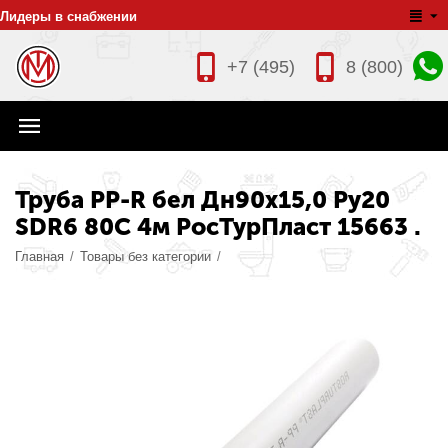
Лидеры в снабжении
+7 (495)
8 (800)
Труба PP-R бел Дн90х15,0 Ру20
SDR6 80С 4м РосТурПласт 15663 .
Главная
/
Товары без категории
/