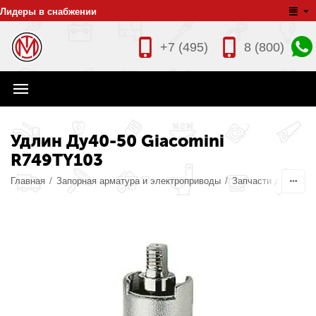
Лидеры в снабжении
+7 (495)
8 (800)
Удлин Ду40-50 Giacomini
R749TY103
Главная
/
Запорная арматура и электроприводы
/
Запчасти для арма