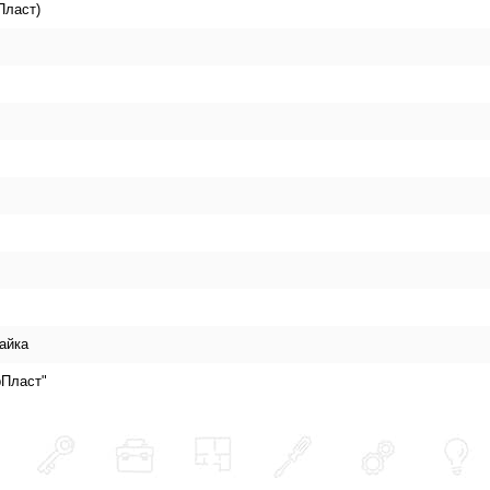
Пласт)
айка
Пласт"