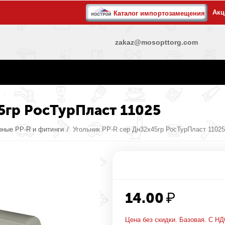
Акц
Каталог импортозамещения
zakaz@mosopttorg.com
5гр РосТурПласт 11025
рные PP-R и фитинги
/
Угольник PP-R сер Дн32х45гр РосТурПласт 11025
14.00
₽
Цена без скидки. Базовая. С НД