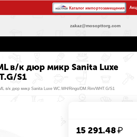
Акц
Каталог импортозамещения
zakaz@mosopttorg.com
L в/к дюр микр Sanita Luxe
T.G/S1
RML в/к дюр микр Sanita Luxe WC.WH/Ringo/DM.Rim/WHT.G/S1
15 291.48
₽