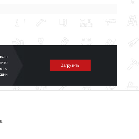
 ваш
чите
Загрузить
ет с
кции
om