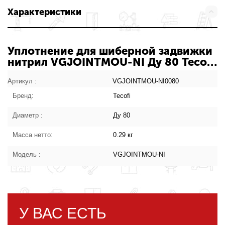
Характеристики
Уплотнение для шиберной задвижки
нитрил VGJOINTMOU-NI Ду 80 Tecofi
VGJOINTMOU-NI0080 007-5037:
характеристики товара
Артикул :
VGJOINTMOU-NI0080
Бренд:
Tecofi
Диаметр :
Ду 80
Масса нетто:
0.29 кг
Модель :
VGJOINTMOU-NI
У ВАС ЕСТЬ