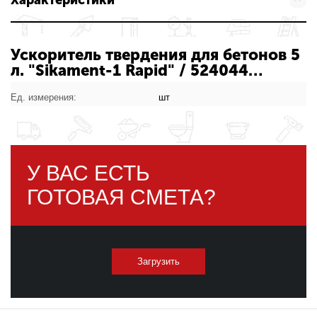
Характеристики
Ускоритель твердения для бетонов 5
л. "Sikament-1 Rapid" / 524044
С-000206214: характеристики
товара
Ед. измерения:
шт
У ВАС ЕСТЬ
ГОТОВАЯ СМЕТА?
Загрузить