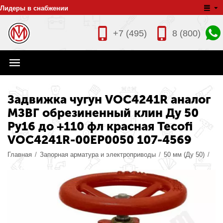
Лидеры в снабжении
+7 (495)
8 (800)
Задвижка чугун VOC4241R аналог
МЗВГ обрезиненный клин Ду 50
Ру16 до +110 фл красная Tecofi
VOC4241R-00EP0050 107-4569
Главная
/
Запорная арматура и электроприводы
/
50 мм (Ду 50)
/