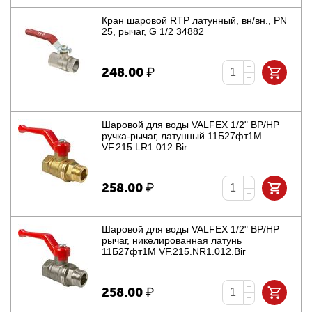
Кран шаровой RTP латунный, вн/вн., PN
25, рычаг, G 1/2 34882
+
248.00
₽
−
Шаровой для воды VALFEX 1/2" ВР/НР
ручка-рычаг, латунный 11Б27фт1М
VF.215.LR1.012.Bir
+
258.00
₽
−
Шаровой для воды VALFEX 1/2" ВР/НР
рычаг, никелированная латунь
11Б27фт1М VF.215.NR1.012.Bir
+
258.00
₽
−