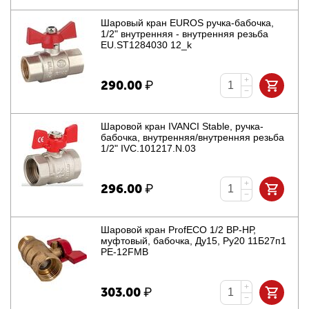
Шаровый кран EUROS ручка-бабочка,
1/2" внутренняя - внутренняя резьба
EU.ST1284030 12_k
+
290.00
₽
−
Шаровой кран IVANCI Stable, ручка-
бабочка, внутренняя/внутренняя резьба
1/2" IVC.101217.N.03
+
296.00
₽
−
Шаровой кран ProfECO 1/2 ВР-НР,
муфтовый, бабочка, Ду15, Ру20 11Б27п1
PE-12FMB
+
303.00
₽
−