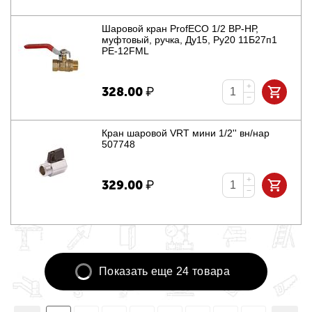
Шаровой кран ProfECO 1/2 ВР-НР,
муфтовый, ручка, Ду15, Ру20 11Б27п1
PE-12FML
+
328.00
₽
−
Кран шаровой VRT мини 1/2'' вн/нар
507748
+
329.00
₽
−
Показать еще 24 товара