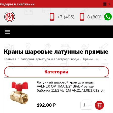
Лидеры в снабжении
+7 (495)
8 (800)
Краны шаровые латунные прямые
Главная
/
Запорная арматура и электроприводы
/
Краны шаровые ла
Категории
Латунный шаровой кран для воды
VALFEX OPTIMA 1/2" ВР/ВР ручка-
бабочка 11Б27фт1М VF.217.L0B1.012.Bir
+
192.00
₽
−