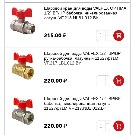
Шаровой кран для воды VALFEX OPTIMA
1/2" ВР/НР бабочка, никелированная
латунь VF.218.NLB1.012.Bir
+
215.00
₽
−
Шаровой для воды VALFEX 1/2" ВР/ВР
ручка-бабочка, латунный 11Б27фт1М
VF.217.LB1.012.Bir
+
220.00
₽
−
Шаровой для воды VALFEX 1/2" ВР/ВР
бабочка, никелированная латунь
11Б27фт1М VF.217.NB1.012.Bir
+
220.00
₽
−