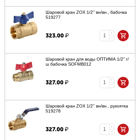
Шаровой кран ZOX 1/2'' вн/вн., бабочка
519277
+
323.00
₽
−
Шаровой кран для воды ОПТИМА 1/2" г/
ш бабочка SOFMB012
+
327.00
₽
−
Шаровой кран ZOX 1/2'' вн/вн., рукоятка
519278
+
327.00
₽
−