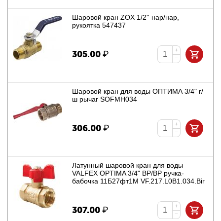
Шаровой кран ZOX 1/2'' нар/нар,
рукоятка 547437
+
305.00
₽
−
Шаровой кран для воды ОПТИМА 3/4" г/
ш рычаг SOFMH034
+
306.00
₽
−
Латунный шаровой кран для воды
VALFEX OPTIMA 3/4" ВР/ВР ручка-
бабочка 11Б27фт1М VF.217.L0B1.034.Bir
+
307.00
₽
−