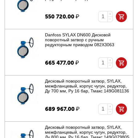
+
550 720.00
₽
−
Danfoss SYLAX DN600 Дисковой
поворотный затвор с ручным
редукторным приводом 082X3063
+
665 477.00
₽
−
Дисковый поворотный затвор, SYLAX,
межфланцевый, корпус чугун, редуктор,
Ду 700 мм, Ру 16 бар, Тмакс 149G081136
+
689 967.00
₽
−
Дисковый поворотный затвор, SYLAX,
межфланцевый, корпус чугун, редуктор,
Ду 800 мм, Ру 16 бар, Тмакс 149G079805