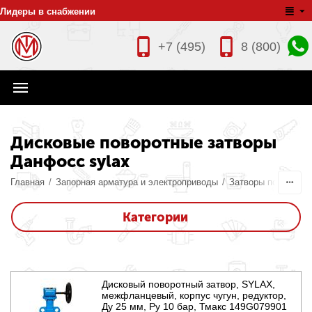
Лидеры в снабжении
+7 (495)
8 (800)
Дисковые поворотные затворы
Данфосс sylax
Главная
/
Запорная арматура и электроприводы
/
Затворы поворотн
Категории
Дисковый поворотный затвор, SYLAX,
межфланцевый, корпус чугун, редуктор,
Ду 25 мм, Ру 10 бар, Тмакс 149G079901