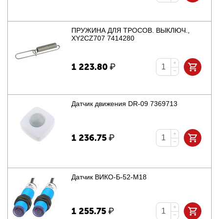
ПРУЖИНА ДЛЯ ТРОСОВ. ВЫКЛЮЧ.,
XY2CZ707 7414280
+
1 223.80
₽
−
Датчик движения DR-09 7369713
+
1 236.75
₽
−
Датчик ВИКО-Б-52-М18
+
1 255.75
₽
−