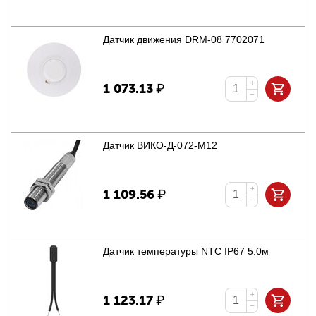
Датчик движения DRM-08 7702071
+
1 073.13
₽
−
Датчик ВИКО-Д-072-М12
+
1 109.56
₽
−
Датчик температуры NTC IP67 5.0м
+
1 123.17
₽
−