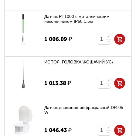
Датчик PT1000 с металлическим
наконечником IP68 1.5м
+
1 006.09
₽
−
ИСПОЛ. ГОЛОВКА \КОШАЧИЙ УС\
+
1 013.38
₽
−
Датчик движения инфракрасный DR-05
W
+
1 046.43
₽
−