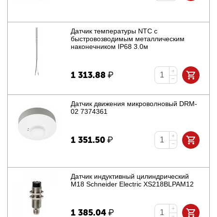
Датчик температуры NTC с
быстровозводимым металлическим
наконечником IP68 3.0м
+
1 313.88
₽
−
Датчик движения микроволновый DRM-
02 7374361
+
1 351.50
₽
−
Датчик индуктивный цилиндрический
M18 Schneider Electric XS218BLPAM12
+
1 385.04
₽
−