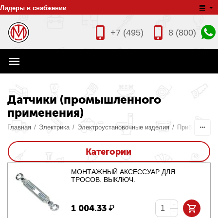
Лидеры в снабжении
+7 (495)
8 (800)
Датчики (промышленного
применения)
Главная
/
Электрика
/
Электроустановочные изделия
/
Приборы конт
Категории
МОНТАЖНЫЙ АКСЕССУАР ДЛЯ
ТРОСОВ. ВЫКЛЮЧ.
+
1 004.33
₽
−