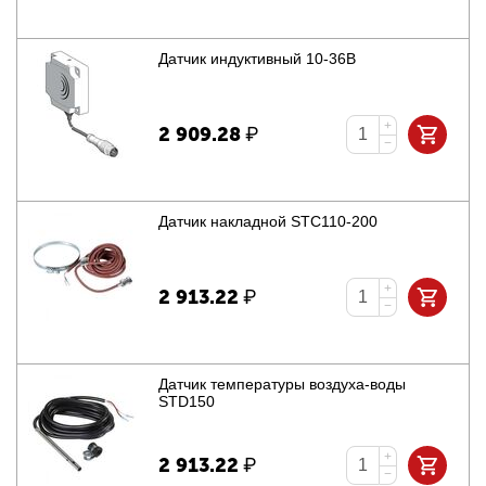
Датчик индуктивный 10-36В
+
2 909.28
₽
−
Датчик накладной STC110-200
+
2 913.22
₽
−
Датчик температуры воздуха-воды
STD150
+
2 913.22
₽
−