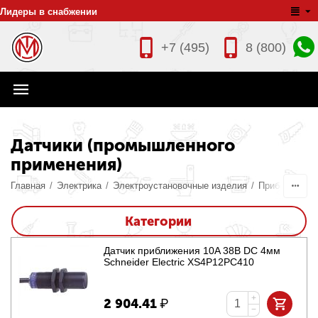
Лидеры в снабжении
+7 (495)
8 (800)
Датчики (промышленного
применения)
Главная
/
Электрика
/
Электроустановочные изделия
/
Приборы конт
Категории
Датчик приближения 10A 38В DC 4мм
Schneider Electric XS4P12PC410
+
2 904.41
₽
−