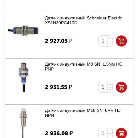
Датчик индуктивный Schneider Electric
XS1N30PC410D
+
2 927.03
₽
−
Датчик индуктивный M8 SN=1.5мм НО
PNP
+
2 931.55
₽
−
Датчик индуктивный M18 SN=8мм НЗ
NPN
+
2 936.08
₽
−