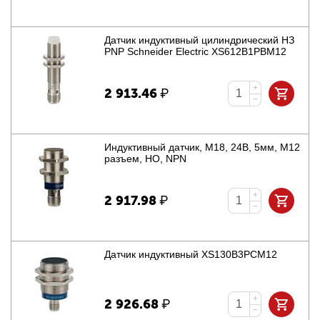
Датчик индуктивный цилиндрический НЗ
PNP Schneider Electric XS612B1PBM12
+
2 913.46
₽
−
Индуктивный датчик, М18, 24В, 5мм, М12
разъем, НО, NPN
+
2 917.98
₽
−
Датчик индуктивный XS130B3PCM12
+
2 926.68
₽
−