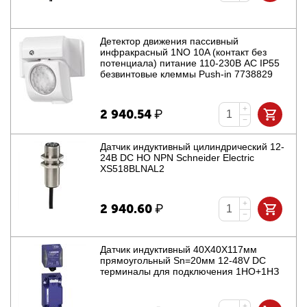
Детектор движения пассивный
инфракрасный 1NO 10A (контакт без
потенциала) питание 110-230В АC IP55
безвинтовые клеммы Push-in 7738829
+
2 940.54
₽
−
Датчик индуктивный цилиндрический 12-
24В DC НО NPN Schneider Electric
XS518BLNAL2
+
2 940.60
₽
−
Датчик индуктивный 40Х40Х117мм
прямоугольный Sn=20мм 12-48V DC
терминалы для подключения 1НО+1НЗ
+