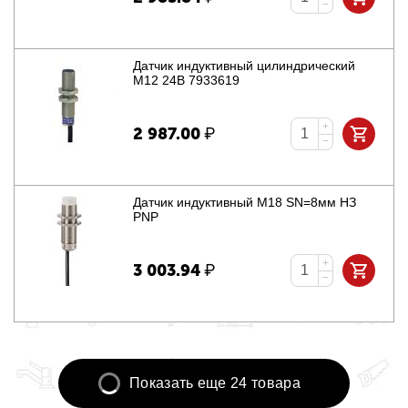
−
Датчик индуктивный цилиндрический
M12 24В 7933619
+
2 987.00
₽
−
Датчик индуктивный M18 SN=8мм НЗ
PNP
+
3 003.94
₽
−
Показать еще 24 товара