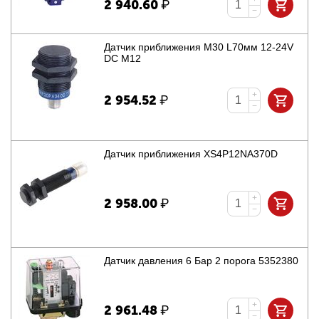
2 940.60
₽
−
Датчик приближения M30 L70мм 12-24V
DC M12
+
2 954.52
₽
−
Датчик приближения XS4P12NA370D
+
2 958.00
₽
−
Датчик давления 6 Бар 2 порога 5352380
+
2 961.48
₽
−