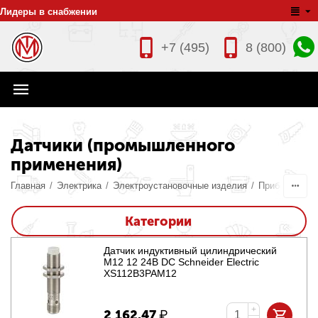
Лидеры в снабжении
+7 (495)
8 (800)
Датчики (промышленного
применения)
Главная
/
Электрика
/
Электроустановочные изделия
/
Приборы конт
Категории
Датчик индуктивный цилиндрический
M12 12 24В DC Schneider Electric
XS112B3PAM12
+
2 162.47
₽