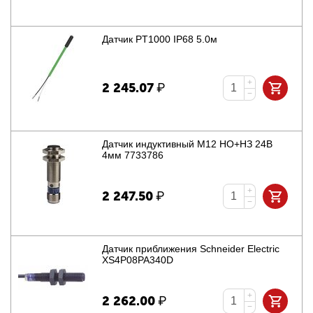
Датчик PT1000 IP68 5.0м
+
2 245.07
₽
−
Датчик индуктивный М12 НО+НЗ 24В
4мм 7733786
+
2 247.50
₽
−
Датчик приближения Schneider Electric
XS4P08PA340D
+
2 262.00
₽
−