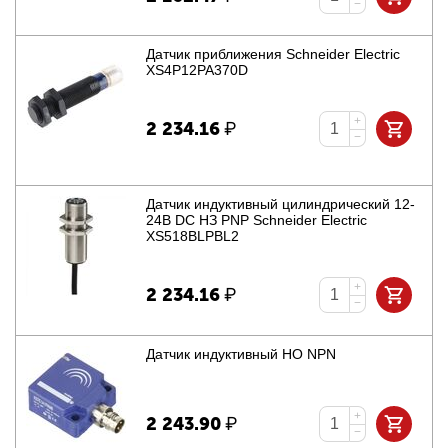
−
Датчик приближения Schneider Electric
XS4P12PA370D
+
2 234.16
₽
−
Датчик индуктивный цилиндрический 12-
24В DC НЗ PNP Schneider Electric
XS518BLPBL2
+
2 234.16
₽
−
Датчик индуктивный НО NPN
+
2 243.90
₽
−