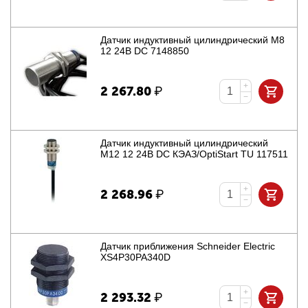
Датчик индуктивный цилиндрический M8
12 24В DC 7148850
+
2 267.80
₽
−
Датчик индуктивный цилиндрический
M12 12 24В DC КЭАЗ/OptiStart TU 117511
+
2 268.96
₽
−
Датчик приближения Schneider Electric
XS4P30PA340D
+
2 293.32
₽
−